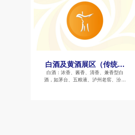
白酒及黄酒展区（传统酒
类）
白酒：浓香、酱香、清香、兼香型白
酒，如茅台、五粮液、泸州老窖、汾酒
等品牌。黄酒及保健酒：绍兴黄酒、福
建老酒、养生酒、药酒等。特色专区：
中华*、川酒、白酒金三角包装供应链
等。