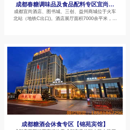
成都春糖调味品及食品配料专区宜尚酒
店【原友源假日酒店】(成都金牛万达火
成都宜尚酒店、图书城、三创、益州商城位于火车
北站（地铁C出口)。酒店展厅面积7000余平米，展
车北站店)
厅方正宽敞，是成都春糖调味品标杆布展酒店。 成
都宜尚酒店是老牌调味品专区酒店，总高11层，1-
6大厅，7-11层房间，全部布展，整体呈一字型布
局，体量不大，胜在专业，是调味人必去之地。
成都糖酒会休食专区【锦苑宾馆】