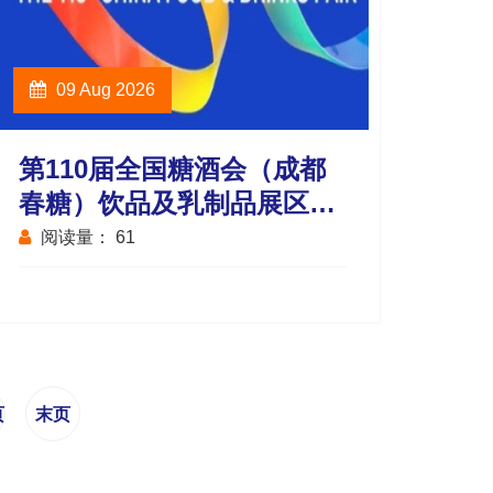
09 Aug 2026
第110届全国糖酒会（成都
春糖）饮品及乳制品展区展
商名录
阅读量：
61
页
末页