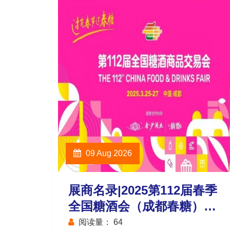
09 Aug 2026
展商名录|2025第112届春季
全国糖酒会（成都春糖）会
展中心食品机械馆
阅读量：
64