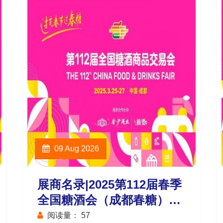
09 Aug 2026
展商名录|2025第112届春季
全国糖酒会（成都春糖）会
展中心饮品及乳制品馆
阅读量：
57