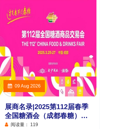
09 Aug 2026
展商名录|2025第112届春季
全国糖酒会（成都春糖）会
展中心传统酒类馆
阅读量：
119