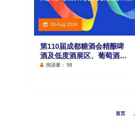
09 Aug 2026
第110届成都糖酒会精酿啤
酒及低度酒展区、葡萄酒及
国际烈酒展区
阅读量：
58
首页