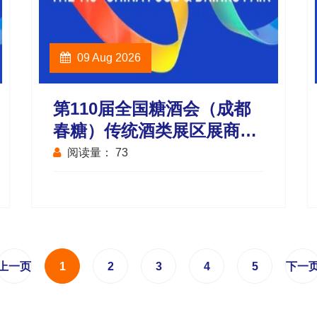
09 Aug 2026
第110届全国糖酒会（成都
春糖）传统酒类展区展商名
录
阅读量：
73
上一页
1
2
3
4
5
下一