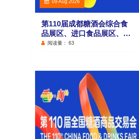
09 Aug 2026
第110届成都糖酒会综合食
品展区、进口食品展区、休
闲食品展区，休闲及烘培食
阅读量：
63
品展区展商名录