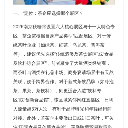
一、*定位：茶企应选择哪个展区？
2026南京
秋糖
将设置六大核心展区与十一大特色专
区，茶企需根据自身产品类型*匹配展区
。对于传
统茶叶企业（如绿茶、红茶、乌龙茶、普洱茶
等），建议优先选择“传统酒类及茶饮展区”或“食品
及饮料综合展区”，前者聚集了大量酒类经销商，
而茶叶与酒类在礼品市场、商务宴请场景中有天然
关联，便于跨界合作。对于新式茶饮品牌（如冷泡
茶、果茶、茶饮料），则更适合入驻“饮料专
区”或“创新食品馆”，该区域紧邻网红直播区，日均
人流量超3万人次，有利于品牌曝光和年轻经销商
对接
。此外，若茶企主要做出口或进口茶叶，可关
注“国际食品及创新食品馆”，享受跨境贸易政策咨