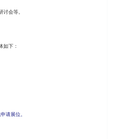
研讨会等。
体如下：
）在线申请展位。