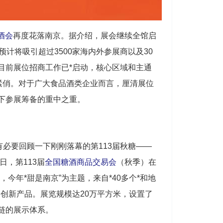
酒会
再度花落南京。据介绍，展会继续全馆启
计将吸引超过3500家海内外参展商以及30
目前展位招商工作已*启动，核心区域和主通
紧俏。对于广大食品酒类企业而言，厘清展位
下参展筹备的重中之重。
卷
有必要回顾一下刚刚落幕的第113届秋糖——
日，第113届
全国糖酒商品交易会
（秋季）在
今年*甜是南京”为主题，来自*40多个*和地
种创新产品。展览规模达20万平方米，设置了
链的展示体系。