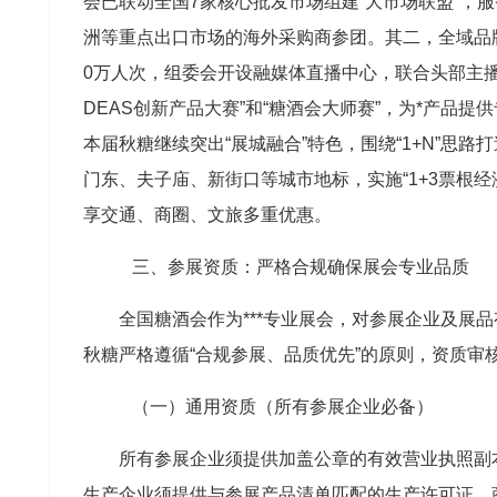
会已联动全国7家核心批发市场组建“大市场联盟”，服
洲等重点出口市场的海外采购商参团。其二，全域品牌
0万人次，组委会开设融媒体直播中心，联合头部主播
DEAS创新产品大赛”和“糖酒会大师赛”，为*产品
本届秋糖继续突出“展城融合”特色，围绕“1+N”思路
门东、夫子庙、新街口等城市地标，实施“1+3票根
享交通、商圈、文旅多重优惠。
三、参展资质：严格合规确保展会专业品质
全国糖酒会作为***专业展会，对参展企业及展
秋糖严格遵循“合规参展、品质优先”的原则，资质审
（一）通用资质（所有参展企业必备）
所有参展企业须提供加盖公章的有效营业执照副
生产企业须提供与参展产品清单匹配的生产许可证，