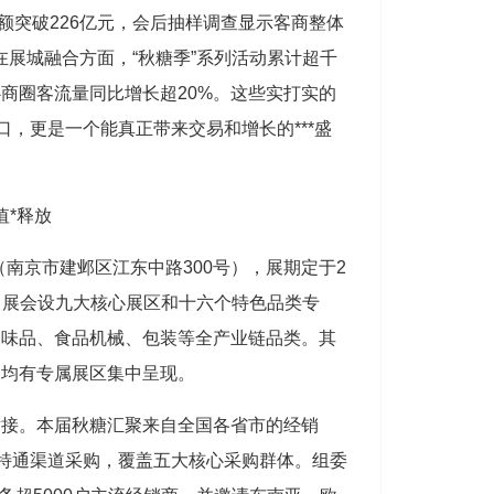
额突破226亿元，会后抽样调查显示客商整体
在展城融合方面，“秋糖季”系列活动累计超千
心商圈客流量同比增长超20%。这些实打实的
，更是一个能真正带来交易和增长的***盛
值*释放
（南京市建邺区江东中路300号），展期定于2
4日。展会设九大核心展区和十六个特色品类专
调味品、食品机械、包装等全产业链品类。其
道均有专属展区集中呈现。
对接。本届秋糖汇聚来自全国各省市的经销
特通渠道采购，覆盖五大核心采购群体。组委