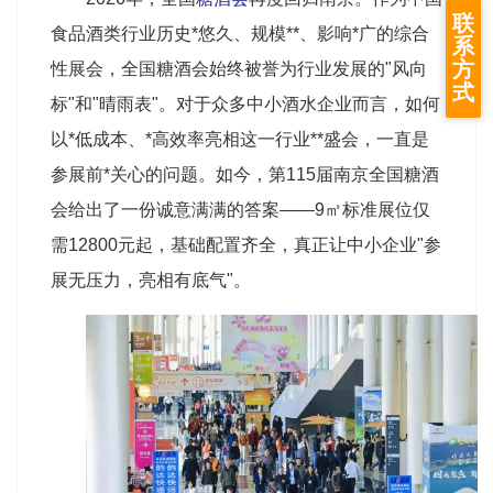
联
食品酒类行业历史*悠久、规模**、影响*广的综合
系
方
性展会，全国糖酒会始终被誉为行业发展的"风向
式
标"和"晴雨表"。对于众多中小酒水企业而言，如何
以*低成本、*高效率亮相这一行业**盛会，一直是
参展前*关心的问题。如今，第115届南京全国糖酒
会给出了一份诚意满满的答案——9㎡标准展位仅
需12800元起，基础配置齐全，真正让中小企业"参
展无压力，亮相有底气"。