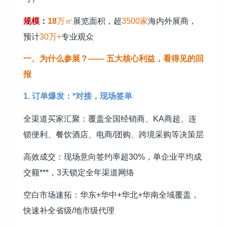
规模：
18
万㎡
展览面积，超
3500家
海内外展商，
预计
30万+
专业观众
一、为什么参展？—— 五大核心利益，看得见的回
报
1. 订单爆发：*对接，现场签单
全渠道买家汇聚：覆盖全国经销商、KA商超、连
锁便利、餐饮酒店、电商/团购、跨境采购等决策层
高效成交：现场意向签约率超30%，单企业平均成
交额***，3天锁定全年渠道网络
空白市场速拓：华东+华中+华北+华南全域覆盖，
快速补全省级/地市级代理