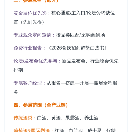
三、参展权益（部分）
核心通道/主入口/论坛旁稀缺位
黄金展位优先选：
置（先到先得）
专业观众定向邀请：
按品类匹配*采购商到场
免费行业报告：
《2026食饮招商趋势白皮书》
论坛/发布会优先参与：
新品发布会、行业峰会优先
排期
专属客户经理：
从报名—搭建—开展—撤展全程服
务
四、参展范围（全产业链）
传统酒类：
白酒、黄酒、果露酒、养生酒
葡萄酒&国际烈酒：
红酒、白兰地、威士忌、伏特