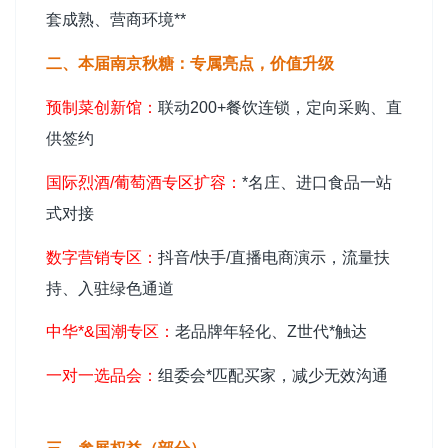
套成熟、营商环境**
二、本届南京
秋糖
：专属亮点，价值升级
预制菜创新馆
：
联动200+餐饮连锁，定向采购、直
供签约
国际烈酒/葡萄酒专区扩容：
*名庄、进口食品一站
式对接
数字营销专区：
抖音/快手/直播电商演示，流量扶
持、入驻绿色通道
中华*&国潮专区：
老品牌年轻化、Z世代*触达
一对一选品会：
组委会*匹配买家，减少无效沟通