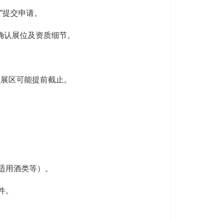
提交申请‌。
）确认展位及资质细节‌。
门展区可能提前截止‌。
用酒类等）‌。
‌。