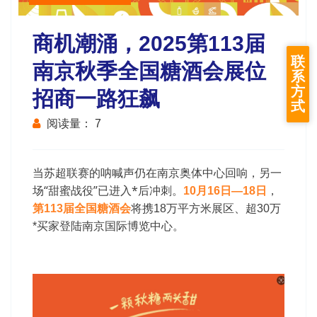
商机潮涌，2025第113届
联
南京秋季全国糖酒会展位
系
方
招商一路狂飙
式
阅读量：
7
当苏超联赛的呐喊声仍在南京奥体中心回响，另一
场“甜蜜战役”已进入*后冲刺。
，
10月16日—18日
第113届全国糖酒会
将携18万平方米展区、超30万
*买家登陆
南京国际博览中心。